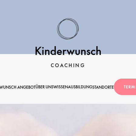
Kinderwunsch
COACHING
ÜBER UNS
WISSEN
AUSBILDUNG
TERM
RWUNSCH ANGEBOT
STANDORTE