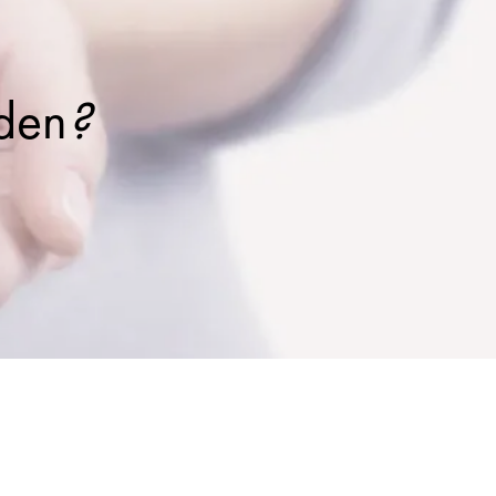
den
?