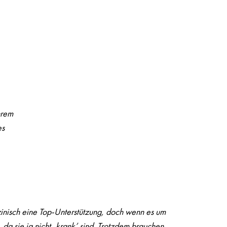
hrem
es
zinisch eine Top-Unterstützung, doch wenn es um
 da sie ja nicht ‚krank’ sind. Trotzdem brauchen