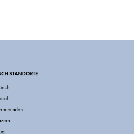
CH STANDORTE
ürich
asel
Graubünden
uzern
ug